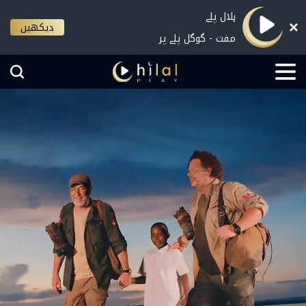
ہلال پلے
دیکھیں
مفت - گوگل پلے پر