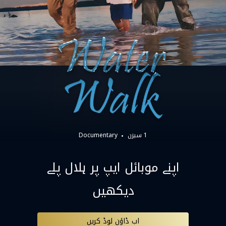
1 سیزن
Documentary
اپنے موبائل ایپ پر ہلال پلے
دیکھیں
اب ڈاؤن لوڈ کریں