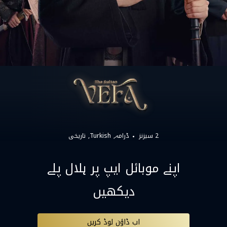
2 سیزنز
ڈرامہ
Turkish
تاریخی
اپنے موبائل ایپ پر ہلال پلے
دیکھیں
اب ڈاؤن لوڈ کریں