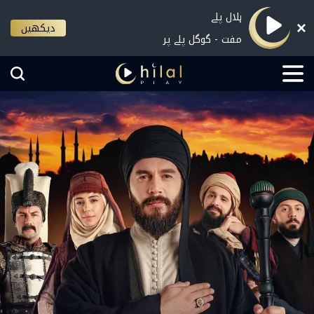
ہلال پلے
دیکھیں
مفت - گوگل پلے پر