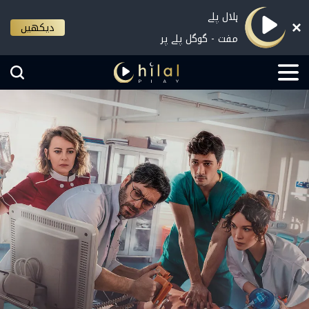
ہلال پلے
دیکھیں
مفت - گوگل پلے پر