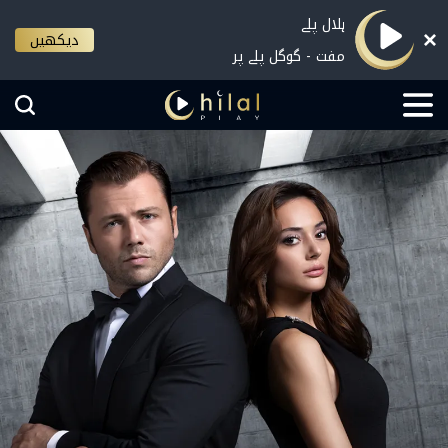
ہلال پلے
دیکھیں
مفت - گوگل پلے پر