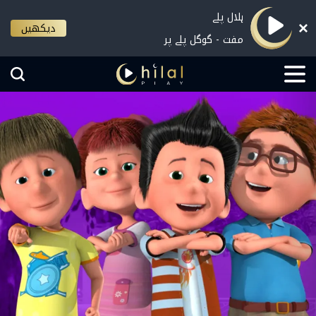
ہلال پلے
دیکھیں
مفت - گوگل پلے پر