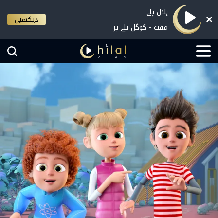
ہلال پلے
دیکھیں
مفت - گوگل پلے پر