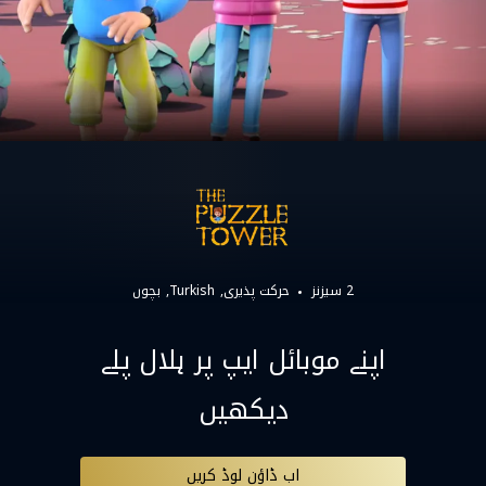
2 سیزنز
حرکت پذیری
Turkish
بچوں
اپنے موبائل ایپ پر ہلال پلے
دیکھیں
اب ڈاؤن لوڈ کریں