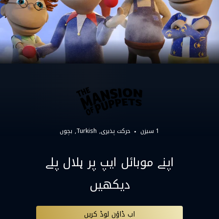
1 سیزن
حرکت پذیری
Turkish
بچوں
اپنے موبائل ایپ پر ہلال پلے
دیکھیں
اب ڈاؤن لوڈ کریں