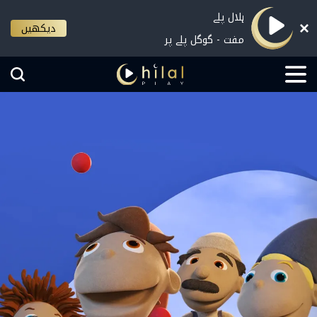
ہلال پلے
دیکھیں
مفت - گوگل پلے پر