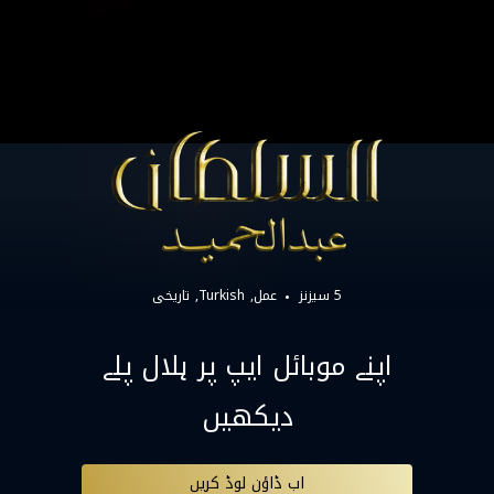
5 سیزنز
عمل
Turkish
تاریخی
اپنے موبائل ایپ پر ہلال پلے
دیکھیں
اب ڈاؤن لوڈ کریں