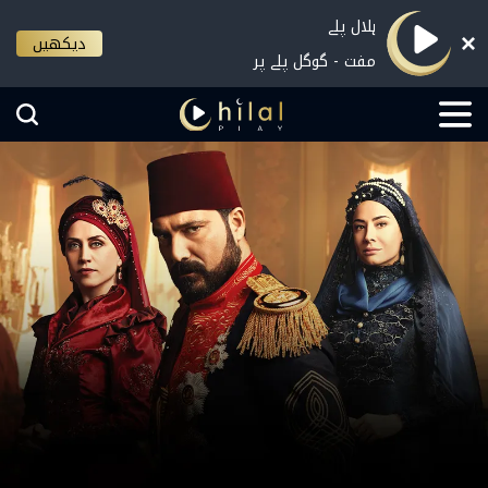
ہلال پلے
دیکھیں
مفت - گوگل پلے پر