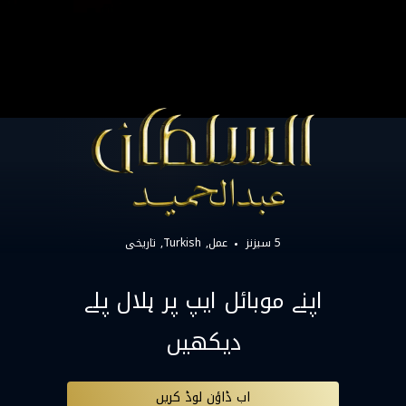
5 سیزنز
عمل
Turkish
تاریخی
اپنے موبائل ایپ پر ہلال پلے
دیکھیں
اب ڈاؤن لوڈ کریں