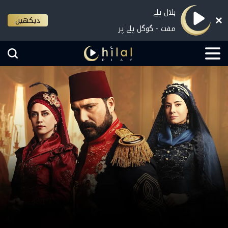
ہلال پلے
دیکھیں
مفت - گوگل پلے پر