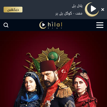
ہلال پلے
دیکھیں
مفت - گوگل پلے پر