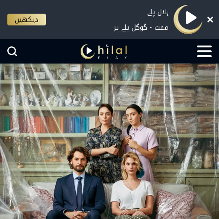
ہلال پلے
دیکھیں
مفت - گوگل پلے پر