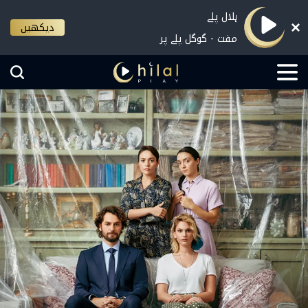
ہلال پلے
دیکھیں
مفت - گوگل پلے پر