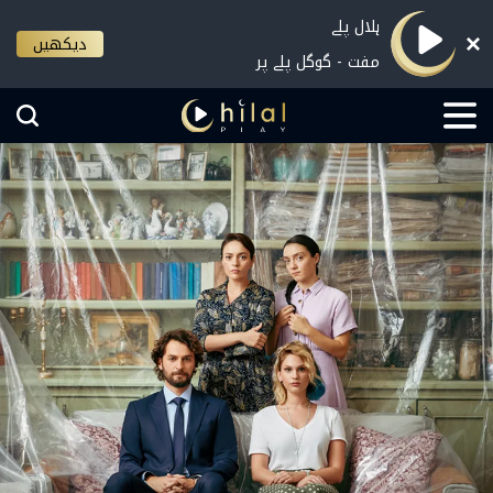
ہلال پلے
دیکھیں
مفت - گوگل پلے پر