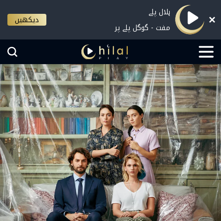
ہلال پلے
دیکھیں
مفت - گوگل پلے پر