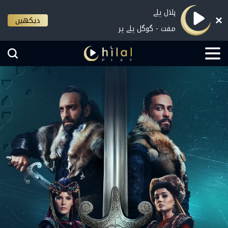
ہلال پلے
دیکھیں
مفت - گوگل پلے پر