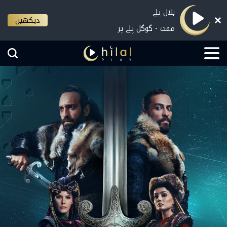
ہلال پلے
دیکھیں
مفت - گوگل پلے پر