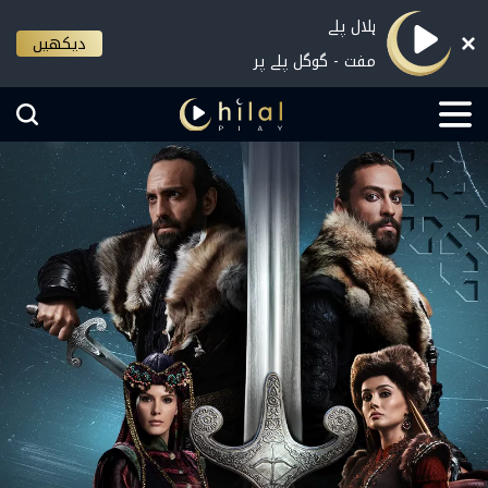
ہلال پلے
دیکھیں
مفت - گوگل پلے پر