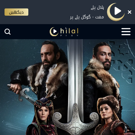
ہلال پلے
دیکھیں
مفت - گوگل پلے پر