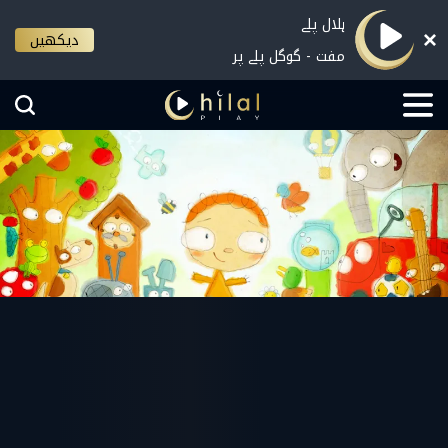
ہلال پلے
دیکھیں
مفت - گوگل پلے پر