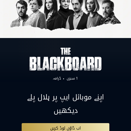
1 سیزن
ڈرامہ
اپنے موبائل ایپ پر ہلال پلے
دیکھیں
اب ڈاؤن لوڈ کریں