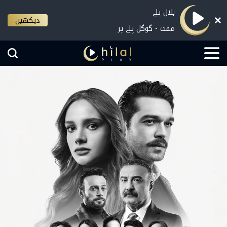
ہلال پلے
دیکھیں
مفت - گوگل پلے پر