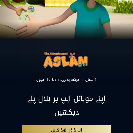
1 سیزن
حرکت پذیری
Turkish
بچوں
اپنے موبائل ایپ پر ہلال پلے
دیکھیں
اب ڈاؤن لوڈ کریں