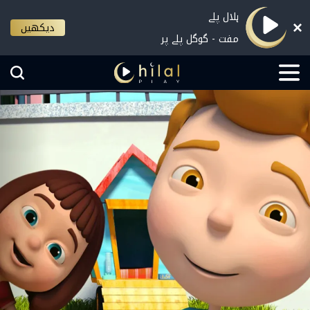
ہلال پلے
دیکھیں
مفت - گوگل پلے پر