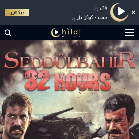
ہلال پلے
دیکھیں
مفت - گوگل پلے پر