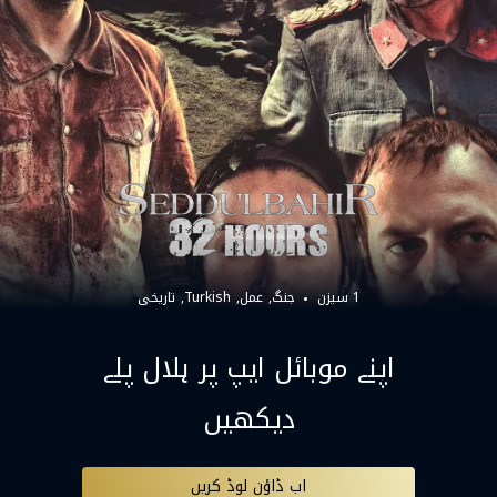
1 سیزن
جنگ
عمل
Turkish
تاریخی
اپنے موبائل ایپ پر ہلال پلے
دیکھیں
اب ڈاؤن لوڈ کریں