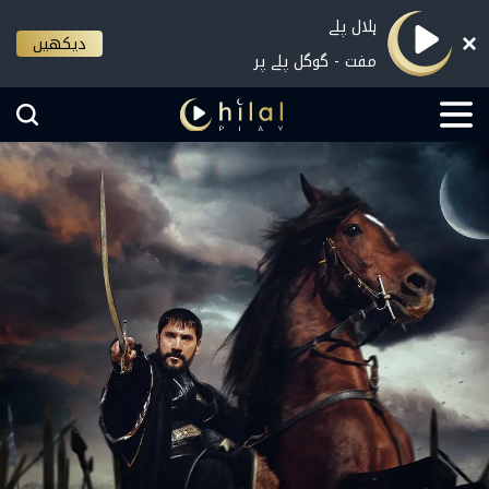
ہلال پلے
دیکھیں
مفت - گوگل پلے پر