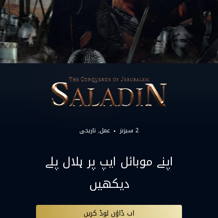
2 سیزنز
عمل
تاریخی
اپنے موبائل ایپ پر ہلال پلے
دیکھیں
اب ڈاؤن لوڈ کریں