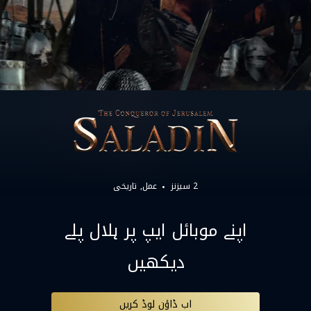
2 سیزنز
عمل
تاریخی
اپنے موبائل ایپ پر ہلال پلے
دیکھیں
اب ڈاؤن لوڈ کریں