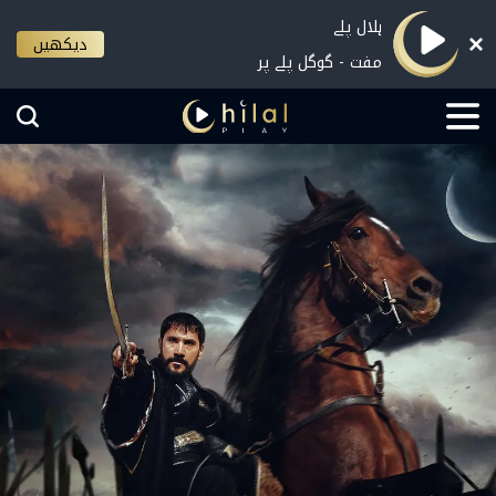
ہلال پلے
دیکھیں
مفت - گوگل پلے پر