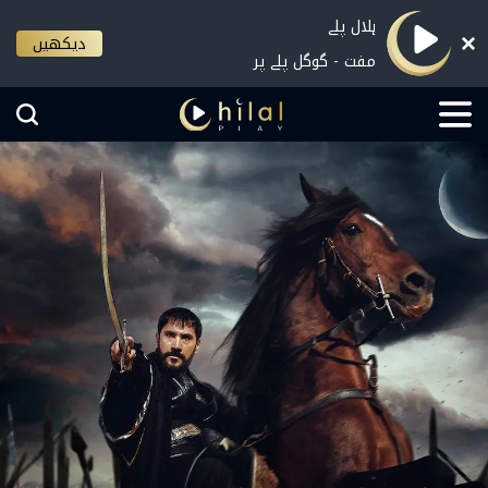
ہلال پلے
دیکھیں
مفت - گوگل پلے پر