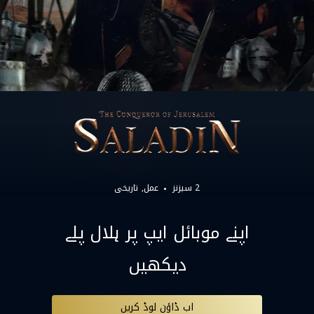
2 سیزنز
عمل
تاریخی
اپنے موبائل ایپ پر ہلال پلے
دیکھیں
اب ڈاؤن لوڈ کریں