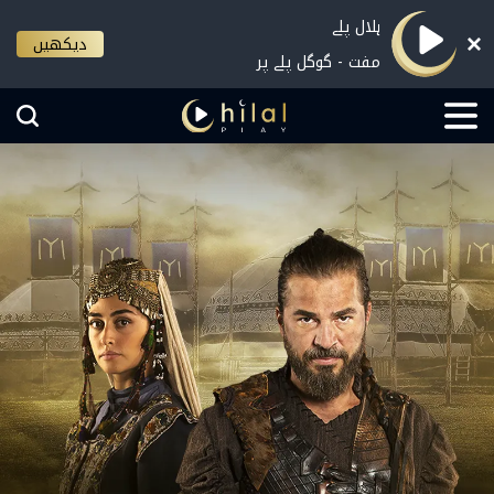
ہلال پلے
دیکھیں
مفت - گوگل پلے پر