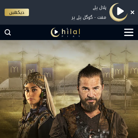
ہلال پلے
دیکھیں
مفت - گوگل پلے پر