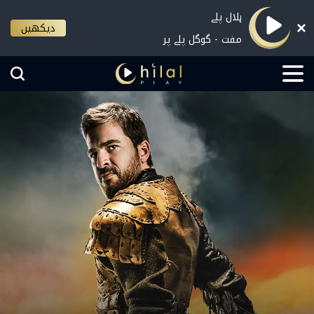
ہلال پلے
دیکھیں
مفت - گوگل پلے پر