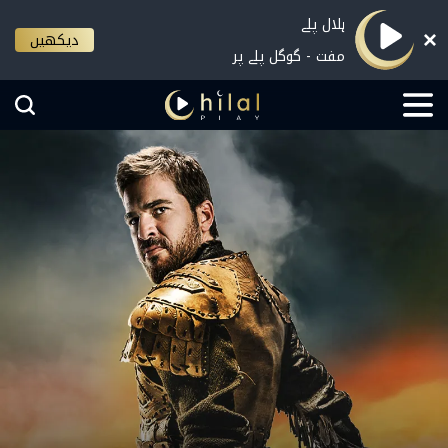
ہلال پلے
دیکھیں
مفت - گوگل پلے پر