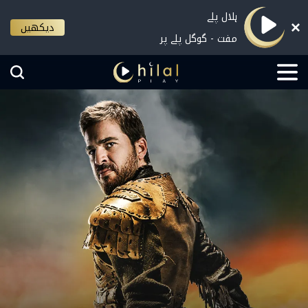
ہلال پلے
دیکھیں
مفت - گوگل پلے پر