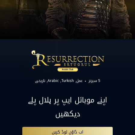
5 سیزنز
عمل
Turkish
Arabic
تاریخی
اپنے موبائل ایپ پر ہلال پلے
دیکھیں
اب ڈاؤن لوڈ کریں