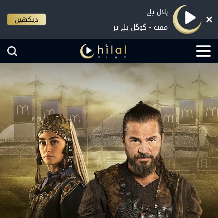
ہلال پلے
دیکھیں
مفت - گوگل پلے پر