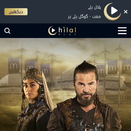
ہلال پلے
دیکھیں
مفت - گوگل پلے پر