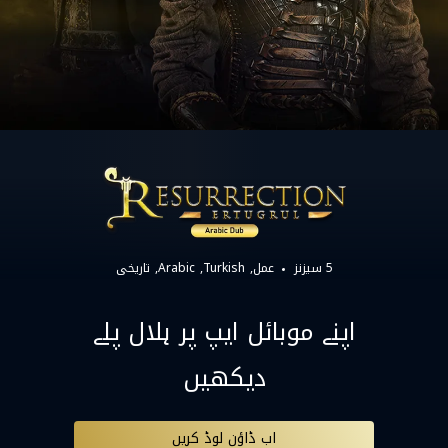
5 سیزنز
عمل
Turkish
Arabic
تاریخی
اپنے موبائل ایپ پر ہلال پلے
دیکھیں
اب ڈاؤن لوڈ کریں