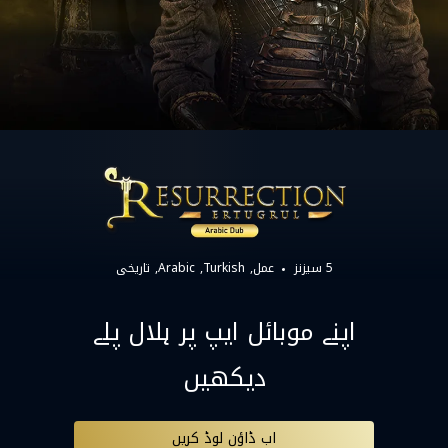
5 سیزنز
عمل
Turkish
Arabic
تاریخی
اپنے موبائل ایپ پر ہلال پلے
دیکھیں
اب ڈاؤن لوڈ کریں