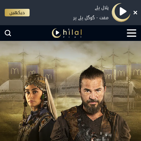
ہلال پلے
دیکھیں
مفت - گوگل پلے پر