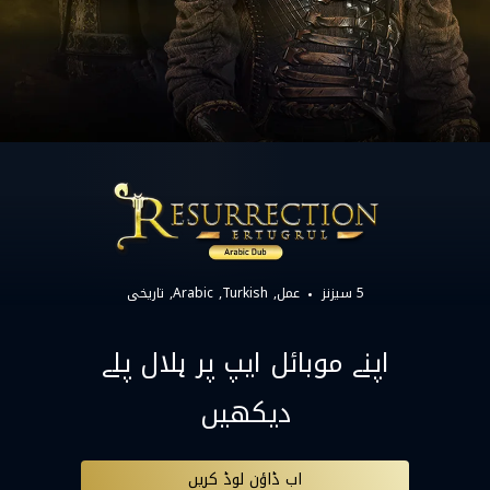
5 سیزنز
عمل
Turkish
Arabic
تاریخی
اپنے موبائل ایپ پر ہلال پلے
دیکھیں
اب ڈاؤن لوڈ کریں