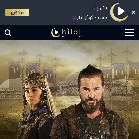
ہلال پلے
دیکھیں
مفت - گوگل پلے پر