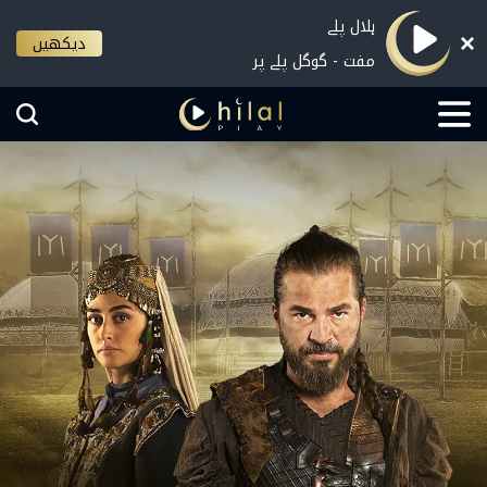
ہلال پلے
دیکھیں
مفت - گوگل پلے پر