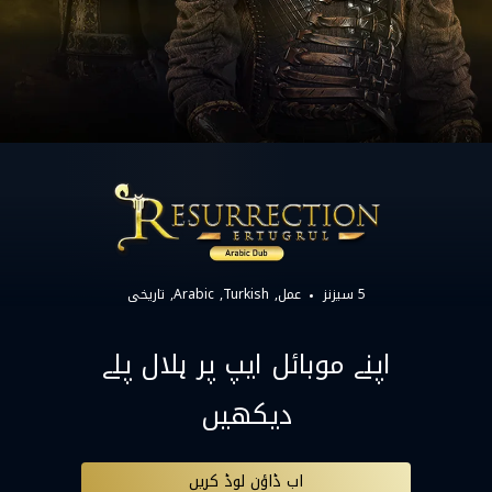
5 سیزنز
عمل
Turkish
Arabic
تاریخی
اپنے موبائل ایپ پر ہلال پلے
دیکھیں
اب ڈاؤن لوڈ کریں