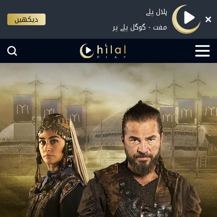
ہلال پلے
دیکھیں
مفت - گوگل پلے پر