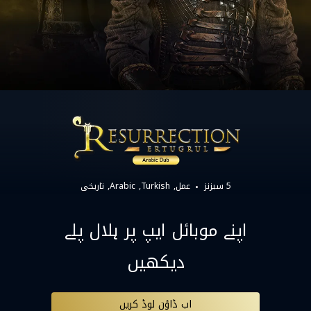
5 سیزنز
عمل
Turkish
Arabic
تاریخی
اپنے موبائل ایپ پر ہلال پلے
دیکھیں
اب ڈاؤن لوڈ کریں