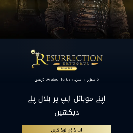
5 سیزنز
عمل
Turkish
Arabic
تاریخی
اپنے موبائل ایپ پر ہلال پلے
دیکھیں
اب ڈاؤن لوڈ کریں