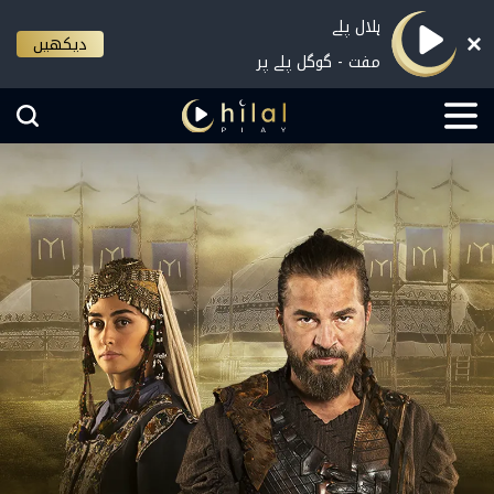
ہلال پلے
دیکھیں
مفت - گوگل پلے پر