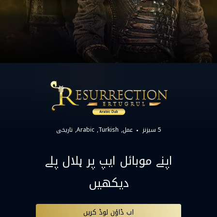
5 سیزنز
عمل
Turkish
Arabic
تاریخی
اپنے موبائل ایپ پر ہلال پلے
دیکھیں
اب ڈاؤن لوڈ کریں