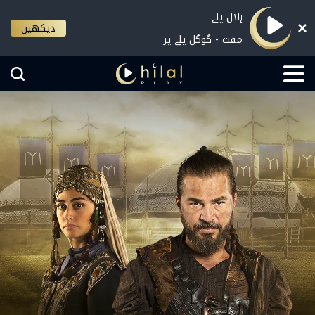
ہلال پلے
دیکھیں
مفت - گوگل پلے پر