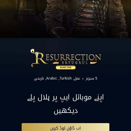
5 سیزنز
عمل
Turkish
Arabic
تاریخی
اپنے موبائل ایپ پر ہلال پلے
دیکھیں
اب ڈاؤن لوڈ کریں