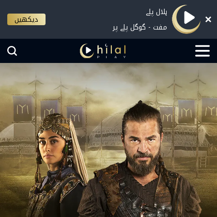
ہلال پلے
دیکھیں
مفت - گوگل پلے پر