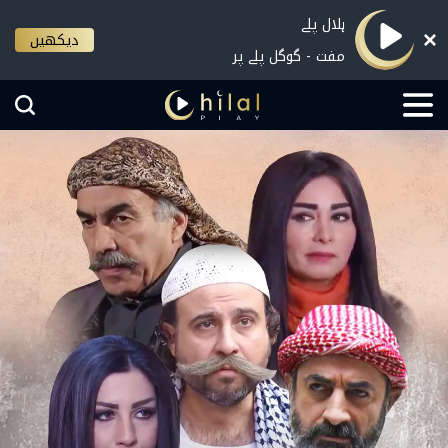
ہلال پلے
دیکھیں
مفت - گوگل پلے پر