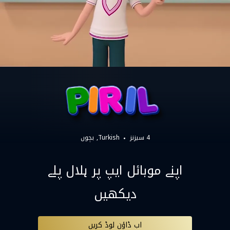
4 سیزنز
Turkish
بچوں
اپنے موبائل ایپ پر ہلال پلے
دیکھیں
اب ڈاؤن لوڈ کریں