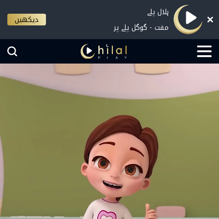
ہلال پلے
دیکھیں
مفت - گوگل پلے پر