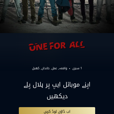
1 سیزن
واقعہ
عمل
خاندان
کھیل
اپنے موبائل ایپ پر ہلال پلے
دیکھیں
اب ڈاؤن لوڈ کریں