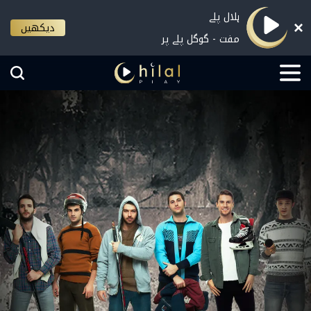
ہلال پلے
دیکھیں
مفت - گوگل پلے پر