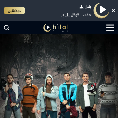
ہلال پلے
دیکھیں
مفت - گوگل پلے پر