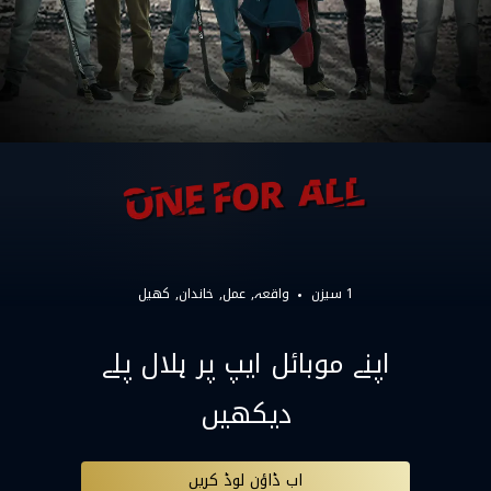
1 سیزن
واقعہ
عمل
خاندان
کھیل
اپنے موبائل ایپ پر ہلال پلے
دیکھیں
اب ڈاؤن لوڈ کریں