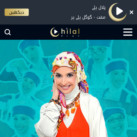
ہلال پلے
دیکھیں
مفت - گوگل پلے پر