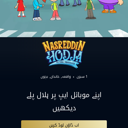
1 سیزن
واقعہ
خاندان
بچوں
اپنے موبائل ایپ پر ہلال پلے
دیکھیں
اب ڈاؤن لوڈ کریں