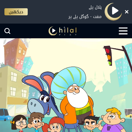
ہلال پلے
دیکھیں
مفت - گوگل پلے پر