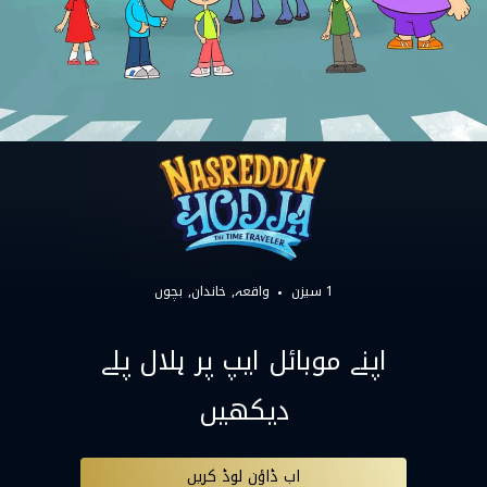
1 سیزن
واقعہ
خاندان
بچوں
اپنے موبائل ایپ پر ہلال پلے
دیکھیں
اب ڈاؤن لوڈ کریں