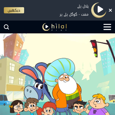
ہلال پلے
دیکھیں
مفت - گوگل پلے پر