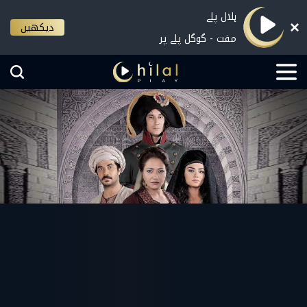
ہلال پلے
دیکھیں
مفت - گوگل پلے پر