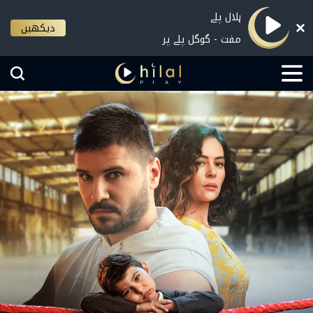
ہلال پلے
دیکھیں
مفت - گوگل پلے پر