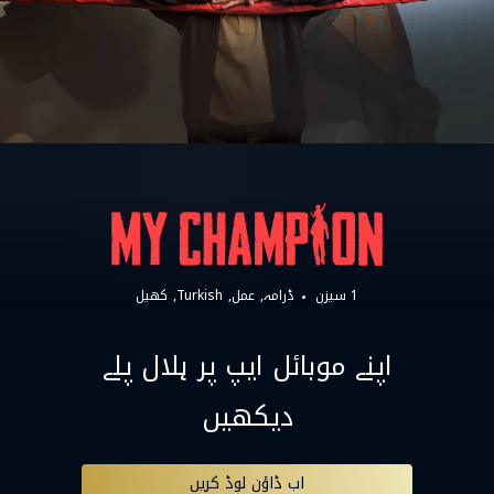
1 سیزن
ڈرامہ
عمل
Turkish
کھیل
اپنے موبائل ایپ پر ہلال پلے
دیکھیں
اب ڈاؤن لوڈ کریں