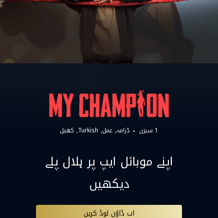
1 سیزن
ڈرامہ
عمل
Turkish
کھیل
اپنے موبائل ایپ پر ہلال پلے
دیکھیں
اب ڈاؤن لوڈ کریں