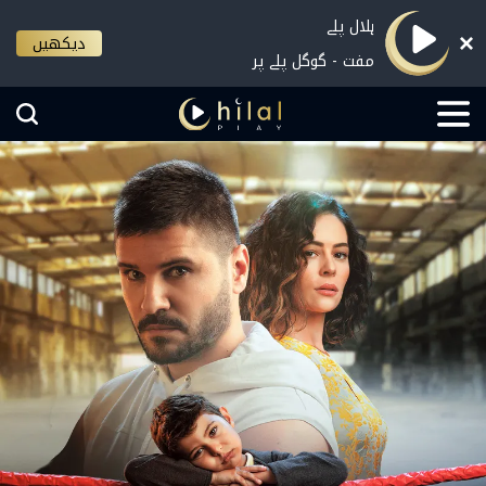
ہلال پلے
دیکھیں
مفت - گوگل پلے پر