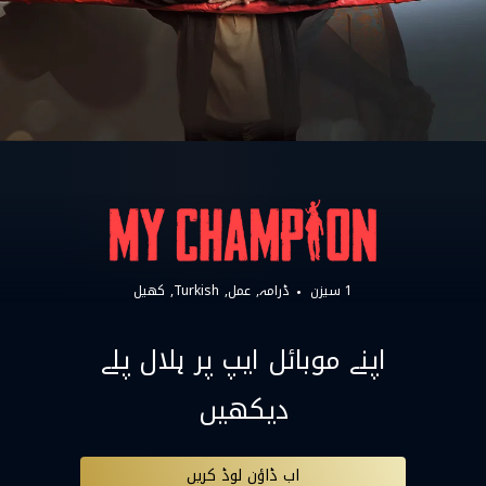
1 سیزن
ڈرامہ
عمل
Turkish
کھیل
اپنے موبائل ایپ پر ہلال پلے
دیکھیں
اب ڈاؤن لوڈ کریں