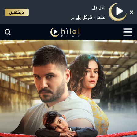
ہلال پلے
دیکھیں
مفت - گوگل پلے پر